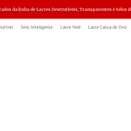
s da linha de Lacres Destrutíveis, Transparentes e Selos d
ip to main content
Skip to navigat
rutível
Selo Inteligente
Lacre Void
Lacre Casca de Ovo