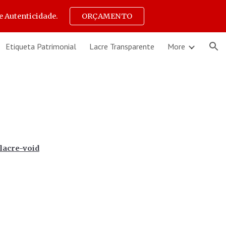
e Autenticidade.
ORÇAMENTO
ion
Etiqueta Patrimonial
Lacre Transparente
More
lacre-void