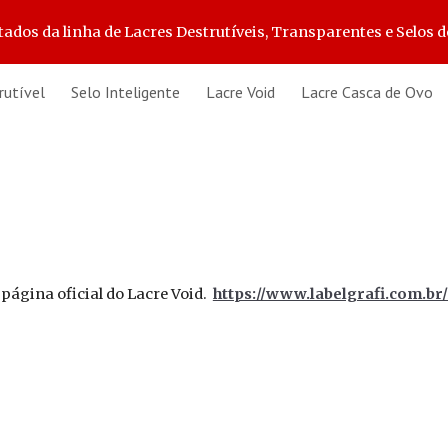
s da linha de Lacres Destrutíveis, Transparentes e Selos d
ip to main content
Skip to navigat
rutível
Selo Inteligente
Lacre Void
Lacre Casca de Ovo
página oficial do Lacre Void.
https://www.labelgrafi.com.br/