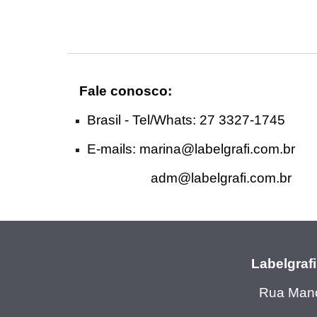
Fale conosco:
Brasil - Tel
/Whats
: 27 3327-1745
E-mails:
marina@labelgrafi.com.br
adm@labelgrafi.com.br
Labelgraf
Rua Mano